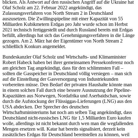
blicken. Als Antwort auf den russischen Angriff auf die Ukraine hat
Olaf Scholz am 22. Februar 2022 angekündigt, das
Zulassungsverfahren von North Stream 2 in Deutschland
auszusetzen. Die Zwillingspipeline mit einer Kapazität von 55
Milliarden Kubikmetern Erdgas pro Jahr wurde schon im Herbst
2021 technisch fertiggestellt und durch Russland bereits mit Erdgas
befüllt, allerdings hat sich das Genehmigungsverfahren in die Länge
gezogen. Am 2. März hat der Eigentümer von North Stream 2
schließlich Konkurs angemeldet.
Bundeskanzler Olaf Scholz und Wirtschafts- und Klimaminister
Robert Habeck haben bei ihrer gemeinsamen Pressekonferenz noch
am gleichen Tag angekündigt, dass für den schlimmsten Fall –
sollten die Gasspeicher in Deutschland völlig versiegen – man sich
auf die Einstellung der Gasversorgung von Industriekunden
vorbereiten müsse. Den Bedarf der privaten Haushalte könnte man
in einem solchen Fall durch eine bessere Ausnutzung der Pipeline-
Kapazitäten aus Norwegen, Nordafrika und Aserbaidschan, sowie
durch die Aufstockung der Flüssiggas-Lieferungen (LNG) aus den
USA abdecken. Der Sprecher des deutschen
Wirtschaftsministeriums hat noch am selben Tag angekündigt, dass
Deutschland nicht-russisches LNG für 1,5 Milliarden Euro kaufen
wolle, allerdings ist nicht bekannt durch wen man die wegfallenden
Mengen ersetzen will. Katar hat bereits signalisiert, derzeit kein
zusätzliches Erdgas für Deutschland bereitstellen zu können, weil