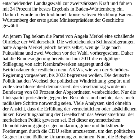
entscheidenden Landtagswahl zur zweitstärksten Kraft und fuhren
mit 24 Prozent ihr bestes Ergebnis in Baden-Württemberg ein.
Dadurch wurde in der traditionell konservativen Hochburg Baden-
Württemberg der erste grüne Ministerpräsident der Geschichte
gewählt.
An jenem Tag bekam die Partei von Angela Merkel eine schallende
Ohrfeige der Wählerschaft. Die weitreichenden Schlussfolgerungen
hatte Angela Merkel jedoch bereits selbst, wenige Tage nach
Fukushima und zwei Wochen vor der Wahl, vorhergesehen. Daher
hat die Bundesregierung bereits im Juni 2011 die endgültige
Stilllegung von acht Kernkraftwerken angeregt und die
Betriebsdauer der restlichen neun AKWs, wie von der Schröder-
Regierung vorgesehen, bis 2022 begrenzen wollen. Die deutsche
Politik hat den Wechsel der politischen Windrichtung gespürt und
volle Geschlossenheit demonstriert: der Gesetzantrag wurde im
Bundestag von 80 Prozent der Abgeordneten verabschiedet. Nur die
Linkspartei protestierte gegen den Beschluss und meinte, dass noch
radikalere Schritte notwendig seien. Viele Analysten sind ohnehin
der Ansicht, dass die Erfüllung der vermeintlichen oder tatsächlichen
linken Erwartungshaltung der Gesellschaft das Wesensmerkmal der
merkelschen Politik gewesen sei. Bei dieser asymmetrischen
Demobilisierung ging es genau darum, grüne und linksliberale
Forderungen durch die CDU selbst umzusetzen, um den politischen
Gegner in eine tödliche Umarmung zu nehmen. Nun, die Beispiele