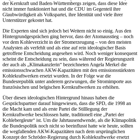
der Kernkraft und Baden-Württembergs zeigen, dass diese Idee
nicht immer funktioniert hat und die CDU im Gegenteil ihre
Glaubwürdigkeit als Volkspartei, ihre Identität und viele ihrer
Unterstützer gekostet hat.
Die Experten sind sich jedoch bei Weitem nicht so einig. Aus den
Hintergrundgesprächen ging hervor, dass der Atomausstieg – noch
vor dem Kohleverzicht in der Stromerzeugung – von den meisten
Analysten als verfehlt und als eine auf rein ideologischer Basis
getroffene Entscheidung angesehen wird. Noch weniger konsequent
scheint die Entscheidung zu sein, dass während der Regierungszeit
der auch als „Klimakanzlerin“ bezeichneten Angela Merkel die
emissionsschwachen AKW-Kapazitäten mit den emissionsstärksten
Kohlekraftwerken ersetzt wurden. In der Folge war die
Bundesrepublik unter anderem gezwungen, die Stromimporte aus
französischen und belgischen Kernkraftwerken zu erhöhen.
Über diesen ideologischen Hintergrund hinaus haben die
Gesprächspartner darauf hingewiesen, dass die SPD, die 1998 an
die Macht kam und als erste Partei die Stilllegung der
Kernkraftwerke beschlossen hatte, traditionell eine „Partei der
Kohlebergleute“ ist. Um die Jahrtausendwende, als die Klimapolitik
die Bundespolitik noch nicht so beeinflusst hatte wie heute, sollten
die wegfallenden AKW-Kapazitäten nach dem ursprünglichen
Konzept der Schröder-Regierung durch Kohlekraftwerke ersetzt