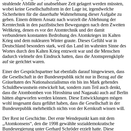
strahlende Abfälle auf unabsehbare Zeit gelagert werden müssten,
wobei keine Gesellschaftsform in der Lage ist, irgendwelche
Sicherheiten für die dauerhafte Wahrnehmung dieser Aufgabe zu
geben. Einem drittem Ansatz nach wurzelt die Ablehnung der
Kerntechnik in den pazifistischen Bewegungen nach dem Zweiten
Weltkrieg, denen es vor der Atomtechnik und der damit
verbundenen konstanten Bedrohung des Atomkrieges im Kalten
Krieg und dem nuklearen Winter graute. Dieses Gefühl war in
Deutschland besonders stark, weil das Land im wahrsten Sinne des
Wortes durch den Kalten Krieg entzweit war und die Menschen
dadurch vielmehr den Eindruck hatten, dass die Atomsprengköpfe
auf sie gerichtet waren.
Einer der Gesprächspartner hat ebenfalls darauf hingewiesen, dass
die Gesellschaft in der Bundesrepublik nicht nur in Bezug auf die
Gräueltaten des Nationalsozialismus ein bis ins Mark gehendes
Schuldbewusstsein entwickelt hat, sondern zum Teil auch denkt,
dass die Atombomben von Hiroshima und Nagasaki auch auf Berlin
hätten abgeworfen werden können. Diese Entwicklungen mögen
wohl insgesamt dazu geführt haben, dass die Gesellschaft in der
Bundesrepublik mehrheitlich nichts von der Kernkraft wissen will.
Der Rest ist Geschichte. Der erste Wendepunkt kam mit dem
„Atomkonsens“, den die 1998 gewählte sozialdemokratische
Bundesregierung unter Gerhard Schröder erzielt hatte. Diese