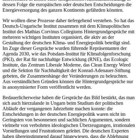
dessen Folge die europäischen oder deutschen Entscheidungen die
Energieversorgung des ganzen Kontinents gefährden könnten.
Wir wollten diese Prozesse daher tiefergehend verstehen. So hat das
Deutsch-Ungarische Institut zusammen mit dem Klimapolitischen
Institut des Mathias Corvinus Collegiums Hintergrundgespräche mit
mehreren wichtigen Instituten organisiert, die aktiv an der
Gestaltung der deutschen Klima- und Energiepolitik beteiligt sind.
Im Zuge dieser Gespräche wurden führende Repräsentanten der
Agenda 2030, wie das Potsdam-Institut für Klimafolgenforschung
(PKI), der Rat für nachhaltige Entwicklung (RNE), das Ecologic
Institute, das Zentrum Liberale Moderne, das Clean Energy Wired
und die Sektion für Nachhaltigkeit der Konrad-Adenauer-Stiftung
gebeten, die Zusammenhänge der Veränderungen zu beleuchten.
Aus verständlichen Gründen können die Hintergrundgespräche nur
in anonymisierter Form veröffentlicht werden.
Bedauerlicherweise haben die Gespräche das Bild bestärkt, das man
sich auch hierzulande in Ungarn beim Studium der politischen
Abläufe der vergangenen Jahrzehnte machen konnte: die
Entscheidungen in der deutschen Energiepolitik waren nicht im
Geringsten von besonnenen und sachlichen Argumenten, sondern
vielmehr von verbohrten ideologischen Überzeugungen, irrationalen
Vorstellungen und Frustrationen geleitet. Die deutschen Experten
haben übereinstimmend darauf hingewiesen, dass die Ablehnung