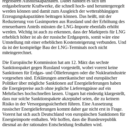
regelbaren Aushilfskapazitäten. Dabei handelt es sich um
erdgasbefeuerte Kraftwerke, die schnell hoch- und heruntergeregelt
werden können und damit zum Ausgleich der wetterabhängigen
Erzeugungskapazitäten beitragen können. Das heißt, mit der
Reduzierung von Gasimporten aus Russland und der Erhöhung des
erneuerbaren Anteils müssten die LNG-Importe ebenfalls erhöht
werden. Wichtig ist auch zu erkennen, dass der Marktpreis für LNG
erheblich höher ist als der russische Erdgaspreis, somit wäre eine
Umstellung mit einer erheblichen Kostensteigerung verbunden. Und
da ist der kostspielige Bau der LNG-Terminals noch nicht
miteingerechnet.
Die Europäische Kommission hat am 12. März das sechste
Sanktionspaket gegen Russland vorgestellt, wobei vorerst keine
Sanktionen für Erdgas- und Öllieferungen oder die Nuklearindustrie
vorgesehen sind. Erklärungen amerikanischer und europäischer
Politiker über mögliche Sanktionen auf Energielieferungen haben
die Energiepreise auch ohne jegliche Lieferengpässe auf ein
Mehrfaches hochschnellen lassen. Ungarn hat eindeutig klargestellt,
dass nur solche Sanktionspakete akzeptabel seien, die zu keinem
Risiko in der Versorgungssicherheit führen. Eine Aussetzung
russischer Energielieferungen kommt daher gar nicht erst in Frage.
Vorerst hat sich auch Deutschland von europäischen Sanktionen für
Energieimporte enthalten. Wir hoffen, dass die Bundesrepublik
diesmal an der rationalen Entscheidung festhalten wird.