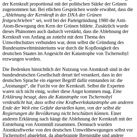
der Kernkraft proportional mit der politischen Stärke der Grünen
zugenommen hat. Bei etlichen Gesprächen wurde erwähnt, dass die
„Ablehnung der Kernkraft in der DNA der Grünen
festgeschrieben“
sei, weil bei der Parteigründung 1980 die Anti-
Atom-Bewegung den Kern der Grünen bildete. Zusätzlich wurde
dieses Phänomen auch dadurch verstärkt, dass die Ablehnung der
Kernkraft von Anfang an zutiefst mit dem Thema des
Umweltschutzes verbunden war, denn selbst die Gründung des
Bundesumweltministeriums war durch die Kopflosigkeit des
deutschen Staates im Angesicht der Katastrophe von Tschernobyl
erzwungen worden.
Die Bedenken hinsichtlich der Nutzung von Atomkraft sind in der
bundesdeutschen Gesellschaft derart tief verankert, dass in der
deutschen Sprache ein eigener Begriff dafür entstanden ist: die
„Atomangst“, die Furcht vor der Kernkraft. Selbst die Experten
waren sich nicht einig, woher diese Angst kommen mag.
Eine
Erklärung besagt, dass die Katastrophe von Tschernobyl
verdeutlicht hat, dass selbst eine Kraftwerkskatastrophe am anderen
Ende der Welt eine Gefahr darstellen kann, von der selbst die
Regierungen die Bevölkerung nicht beschützen können.
Einer
anderen Erklärung nach hängt die Ablehnung der Kernkraft mit der
Entstehung von Atommüll zusammen. Demnach wurden
Atomkraftwerke von den deutschen Umweltbewegungen selbst vor
Tschernobyl abgelehnt, da abgebrannte Brennstäbe und andere