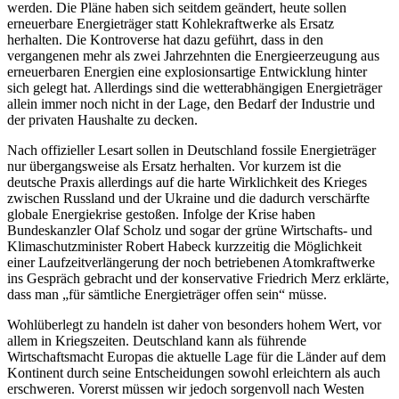
werden. Die Pläne haben sich seitdem geändert, heute sollen
erneuerbare Energieträger statt Kohlekraftwerke als Ersatz
herhalten. Die Kontroverse hat dazu geführt, dass in den
vergangenen mehr als zwei Jahrzehnten die Energieerzeugung aus
erneuerbaren Energien eine explosionsartige Entwicklung hinter
sich gelegt hat. Allerdings sind die wetterabhängigen Energieträger
allein immer noch nicht in der Lage, den Bedarf der Industrie und
der privaten Haushalte zu decken.
Nach offizieller Lesart sollen in Deutschland fossile Energieträger
nur übergangsweise als Ersatz herhalten. Vor kurzem ist die
deutsche Praxis allerdings auf die harte Wirklichkeit des Krieges
zwischen Russland und der Ukraine und die dadurch verschärfte
globale Energiekrise gestoßen. Infolge der Krise haben
Bundeskanzler Olaf Scholz und sogar der grüne Wirtschafts- und
Klimaschutzminister Robert Habeck kurzzeitig die Möglichkeit
einer Laufzeitverlängerung der noch betriebenen Atomkraftwerke
ins Gespräch gebracht und der konservative Friedrich Merz erklärte,
dass man „für sämtliche Energieträger offen sein“ müsse.
Wohlüberlegt zu handeln ist daher von besonders hohem Wert, vor
allem in Kriegszeiten. Deutschland kann als führende
Wirtschaftsmacht Europas die aktuelle Lage für die Länder auf dem
Kontinent durch seine Entscheidungen sowohl erleichtern als auch
erschweren. Vorerst müssen wir jedoch sorgenvoll nach Westen