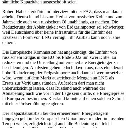
sämtliche Kapazitäten ausgeschöpft seien.
Robert Habeck erklärte im Interview mit der FAZ, dass man daran
arbeite, Deutschland bis zum Herbst von russischer Kohle und zum
Jahresende auch von russischem Öl unabhängig zu machen. Die
Reduzierung der Abhängigkeit von Erdgasimporten sei schwieriger,
weil Deutschland über keine Infrastruktur für die Einfuhr des
Ersatzes in Form von LNG verfügt – ihr Ausbau kann noch Jahre
dauern.
Die Europäische Kommission hat angekündigt, die Einfuhr von
russischem Erdgas in die EU bis Ende 2022 um zwei Drittel zu
reduzieren und die Umstellung auf erneuerbare Energieträger zu
beschleunigen. Analysten gehen jedoch davon aus, dass eine derart
hohe Reduzierung der Erdgasimporte auch dann schwer umsetzbar
wäre, wenn auf dem Markt ausreichende Mengen an LNG als
Ersatz zur Verfügung stünden. Außerdem darf man nicht
unberücksichtigt lassen, dass Russland auch während der
Abnabelung nach wie vor in der Lage sein dürfte, die Energiepreise
in Europa zu bestimmen. Russland könnte auf einen solchen Schritt
mit einer Preiserhöhung reagieren.
Der Kapazitätsausbau bei den erneuerbaren Energieträgern
hingegen geht in der Europäischen Union unvermindert im rasanten
Tempo weiter, zeitgleich steigt auch die Bedeutung der leicht