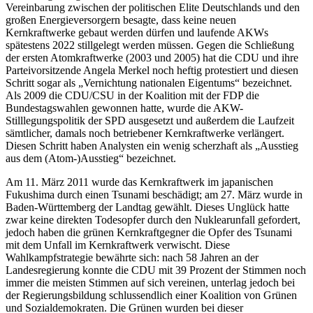
Vereinbarung zwischen der politischen Elite Deutschlands und den
großen Energieversorgern besagte, dass keine neuen
Kernkraftwerke gebaut werden dürfen und laufende AKWs
spätestens 2022 stillgelegt werden müssen. Gegen die Schließung
der ersten Atomkraftwerke (2003 und 2005) hat die CDU und ihre
Parteivorsitzende Angela Merkel noch heftig protestiert und diesen
Schritt sogar als „Vernichtung nationalen Eigentums“ bezeichnet.
Als 2009 die CDU/CSU in der Koalition mit der FDP die
Bundestagswahlen gewonnen hatte, wurde die AKW-
Stilllegungspolitik der SPD ausgesetzt und außerdem die Laufzeit
sämtlicher, damals noch betriebener Kernkraftwerke verlängert.
Diesen Schritt haben Analysten ein wenig scherzhaft als „Ausstieg
aus dem (Atom-)Ausstieg“ bezeichnet.
Am 11. März 2011 wurde das Kernkraftwerk im japanischen
Fukushima durch einen Tsunami beschädigt; am 27. März wurde in
Baden-Württemberg der Landtag gewählt. Dieses Unglück hatte
zwar keine direkten Todesopfer durch den Nuklearunfall gefordert,
jedoch haben die grünen Kernkraftgegner die Opfer des Tsunami
mit dem Unfall im Kernkraftwerk verwischt. Diese
Wahlkampfstrategie bewährte sich: nach 58 Jahren an der
Landesregierung konnte die CDU mit 39 Prozent der Stimmen noch
immer die meisten Stimmen auf sich vereinen, unterlag jedoch bei
der Regierungsbildung schlussendlich einer Koalition von Grünen
und Sozialdemokraten. Die Grünen wurden bei dieser