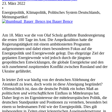
23. März 2022
•
Energiepolitik, Klimapolitik, Politisches System Deutschlands,
Meinungsartikel
Bauer Bence
Am 18. März war die von Olaf Scholz geführte Bundesregierung
die ersten 100 Tage im Amt. Die Ampelkoalition hatte die
Regierungstätigkeit mit einem ambitionierten Programm
aufgenommen und dabei einen besonderen Fokus auf die
Energiepolitik und Energiewende gelegt. Das ehrgeizige Ziel der
geplanten Energiewende wird jedoch durch die jüngsten
geopolitischen Entwicklungen, die globale Energiekrise und den
sich zunehmend zuspitzenden Konflikt zwischen Russland und der
Ukraine gefährdet.
In letzter Zeit war häufig von der deutschen Ablehnung der
Atomkraft zu lesen, doch worin ist diese Abneigung begründet?
Offensichtlich ist, dass die deutsche Politik ein hohes Maß an
politischem und wirtschaftlichem
Einfluss in Mitteleuropa hat.
Daher liegt es im Eigeninteresse der mitteleuropäischen Politik, die
deutschen Standpunkte und Positionen zu verstehen, besonders bei
einem so bedeutsamen Feld wie der Energiepolitik. Dies gilt
insbesondere in Zeiten einer kriegerischen Auseinandersetzung, in