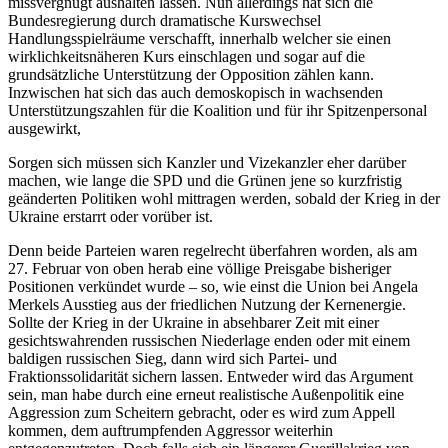
missvergnügt aushalten lassen. Nun allerdings hat sich die
Bundesregierung durch dramatische Kurswechsel
Handlungsspielräume verschafft, innerhalb welcher sie einen
wirklichkeitsnäheren Kurs einschlagen und sogar auf die
grundsätzliche Unterstützung der Opposition zählen kann.
Inzwischen hat sich das auch demoskopisch in wachsenden
Unterstützungszahlen für die Koalition und für ihr Spitzenpersonal
ausgewirkt,
Sorgen sich müssen sich Kanzler und Vizekanzler eher darüber
machen, wie lange die SPD und die Grünen jene so kurzfristig
geänderten Politiken wohl mittragen werden, sobald der Krieg in der
Ukraine erstarrt oder vorüber ist.
Denn beide Parteien waren regelrecht überfahren worden, als am
27. Februar von oben herab eine völlige Preisgabe bisheriger
Positionen verkündet wurde – so, wie einst die Union bei Angela
Merkels Ausstieg aus der friedlichen Nutzung der Kernenergie.
Sollte der Krieg in der Ukraine in absehbarer Zeit mit einer
gesichtswahrenden russischen Niederlage enden oder mit einem
baldigen russischen Sieg, dann wird sich Partei- und
Fraktionssolidarität sichern lassen. Entweder wird das Argument
sein, man habe durch eine erneut realistische Außenpolitik eine
Aggression zum Scheitern gebracht, oder es wird zum Appell
kommen, dem auftrumpfenden Aggressor weiterhin