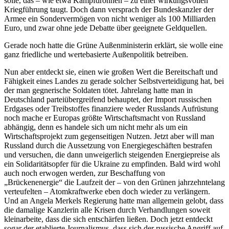
solle, das – wie etwa Kampfdrohnen – zu einer wirkungsvollen
Kriegführung taugt. Doch dann versprach der Bundeskanzler der
Armee ein Sondervermögen von nicht weniger als 100 Milliarden
Euro, und zwar ohne jede Debatte über geeignete Geldquellen.
Gerade noch hatte die Grüne Außenministerin erklärt, sie wolle eine
ganz friedliche und wertebasierte Außenpolitik betreiben.
Nun aber entdeckt sie, einen wie großen Wert die Bereitschaft und
Fähigkeit eines Landes zu gerade solcher Selbstverteidigung hat, bei
der man gegnerische Soldaten tötet. Jahrelang hatte man in
Deutschland parteiübergreifend behauptet, der Import russischen
Erdgases oder Treibstoffes finanziere weder Russlands Aufrüstung
noch mache er Europas größte Wirtschaftsmacht von Russland
abhängig, denn es handele sich um nicht mehr als um ein
Wirtschaftsprojekt zum gegenseitigen Nutzen. Jetzt aber will man
Russland durch die Aussetzung von Energiegeschäften bestrafen
und versuchen, die dann unweigerlich steigenden Energiepreise als
ein Solidaritätsopfer für die Ukraine zu empfinden. Bald wird wohl
auch noch erwogen werden, zur Beschaffung von
„Brückenenergie“ die Laufzeit der – von den Grünen jahrzehntelang
verteufelten – Atomkraftwerke eben doch wieder zu verlängern.
Und an Angela Merkels Regierung hatte man allgemein gelobt, dass
die damalige Kanzlerin alle Krisen durch Verhandlungen soweit
kleinarbeite, dass die sich entschärfen ließen. Doch jetzt entdeckt
sogar der etablierte Journalismus, dass sich der russische Angriff auf