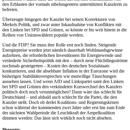
den Erblasten der vormals nibelungentreu unterstützten Kanzlerin zu
befreien.
Überzeugte hingegen der Kanzler bei seinen Korrekturen von
Merkels Politik, und zwar unter Inkaufnahme von Konflikten mit
den Linken bei SPD und Grünen, so könnte er bis weit hinein in die
Reihen von Unionswählern populär werden.
Und die FDP? Sie muss ihre Rolle erst noch finden. Steigende
Energiepreise werden jetzt nämlich dauerhaft Wohlstandsgewinne
aufzehren, die erforderlichen Investitionen für Energiewende und
veränderte Sicherheitspolitik mit den – durch neue Flüchtlingsströme
nochmals gesteigerten – Kosten des deutschen Sozialstaats
konkurrieren, und die absehbare Inflation in der Eurozone wird die
bisherigen Stabilitätsversprechen wie mutwillige Täuschungen
aussehen lassen. Und wenn AfD und Linkspartei samt den Linken
bei SPD und Grünen den verkündeten Kurswechsel des Kanzlers
politisch doch noch verunmöglichen? Dann wäre das schlecht für
Deutschland – und alsbald auch schlecht für die Partei, die den
Kanzler stellt. Doch ob derlei Koalitions- und Regierungskrisen
schon während der kommenden zwei Jahre oder erst hin zum Ende
der nächsten Wahlperiode die Leuchtkraft der Ampelkoalition
dimmen werden: Das lässt sich wirklich noch nicht absehen.
Megosztás: