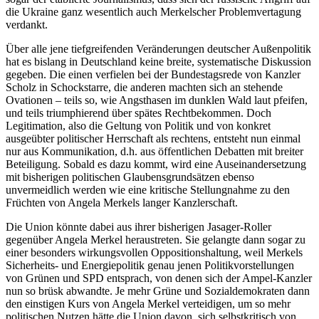
die Ukraine ganz wesentlich auch Merkelscher Problemvertagung
verdankt.
Über alle jene tiefgreifenden Veränderungen deutscher Außenpolitik
hat es bislang in Deutschland keine breite, systematische Diskussion
gegeben. Die einen verfielen bei der Bundestagsrede von Kanzler
Scholz in Schockstarre, die anderen machten sich an stehende
Ovationen – teils so, wie Angsthasen im dunklen Wald laut pfeifen,
und teils triumphierend über spätes Rechtbekommen. Doch
Legitimation, also die Geltung von Politik und von konkret
ausgeübter politischer Herrschaft als rechtens, entsteht nun einmal
nur aus Kommunikation, d.h. aus öffentlichen Debatten mit breiter
Beteiligung. Sobald es dazu kommt, wird eine Auseinandersetzung
mit bisherigen politischen Glaubensgrundsätzen ebenso
unvermeidlich werden wie eine kritische Stellungnahme zu den
Früchten von Angela Merkels langer Kanzlerschaft.
Die Union könnte dabei aus ihrer bisherigen Jasager-Roller
gegenüber Angela Merkel heraustreten. Sie gelangte dann sogar zu
einer besonders wirkungsvollen Oppositionshaltung, weil Merkels
Sicherheits- und Energiepolitik genau jenen Politikvorstellungen
von Grünen und SPD entsprach, von denen sich der Ampel-Kanzler
nun so brüsk abwandte. Je mehr Grüne und Sozialdemokraten dann
den einstigen Kurs von Angela Merkel verteidigen, um so mehr
politischen Nutzen hätte die Union davon, sich selbstkritisch von