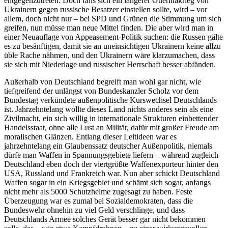
entgegenzutreten. Doch falls sich ein längerer Guerillakrieg von
Ukrainern gegen russische Besatzer einstellen sollte, wird – vor
allem, doch nicht nur – bei SPD und Grünen die Stimmung um sich
greifen, nun müsse man neue Mittel finden. Die aber wird man in
einer Neuauflage von Appeasement-Politik suchen: die Russen gälte
es zu besänftigen, damit sie an uneinsichtigen Ukrainern keine allzu
üble Rache nähmen, und den Ukrainern wäre klarzumachen, dass
sie sich mit Niederlage und russischer Herrschaft besser abfänden.
Außerhalb von Deutschland begreift man wohl gar nicht, wie
tiefgreifend der unlängst von Bundeskanzler Scholz vor dem
Bundestag verkündete außenpolitische Kurswechsel Deutschlands
ist. Jahrzehntelang wollte dieses Land nichts anderes sein als eine
Zivilmacht, ein sich willig in internationale Strukturen einbettender
Handelsstaat, ohne alle Lust an Militär, dafür mit großer Freude am
moralischen Glänzen. Entlang dieser Leitideen war es
jahrzehntelang ein Glaubenssatz deutscher Außenpolitik, niemals
dürfe man Waffen in Spannungsgebiete liefern – während zugleich
Deutschland eben doch der viertgrößte Waffenexporteur hinter den
USA, Russland und Frankreich war. Nun aber schickt Deutschland
Waffen sogar in ein Kriegsgebiet und schämt sich sogar, anfangs
nicht mehr als 5000 Schutzhelme zugesagt zu haben. Feste
Überzeugung war es zumal bei Sozialdemokraten, dass die
Bundeswehr ohnehin zu viel Geld verschlinge, und dass
Deutschlands Armee solches Gerät besser gar nicht bekommen