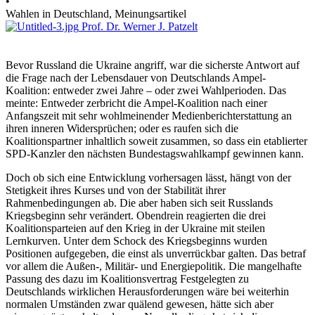
•
Wahlen in Deutschland, Meinungsartikel
Prof. Dr. Werner J. Patzelt
Bevor Russland die Ukraine angriff, war die sicherste Antwort auf
die Frage nach der Lebensdauer von Deutschlands Ampel-
Koalition: entweder zwei Jahre – oder zwei Wahlperioden. Das
meinte: Entweder zerbricht die Ampel-Koalition nach einer
Anfangszeit mit sehr wohlmeinender Medienberichterstattung an
ihren inneren Widersprüchen; oder es raufen sich die
Koalitionspartner inhaltlich soweit zusammen, so dass ein etablierter
SPD-Kanzler den nächsten Bundestagswahlkampf gewinnen kann.
Doch ob sich eine Entwicklung vorhersagen lässt, hängt von der
Stetigkeit ihres Kurses und von der Stabilität ihrer
Rahmenbedingungen ab. Die aber haben sich seit Russlands
Kriegsbeginn sehr verändert. Obendrein reagierten die drei
Koalitionsparteien auf den Krieg in der Ukraine mit steilen
Lernkurven. Unter dem Schock des Kriegsbeginns wurden
Positionen aufgegeben, die einst als unverrückbar galten. Das betraf
vor allem die Außen-, Militär- und Energiepolitik. Die mangelhafte
Passung des dazu im Koalitionsvertrag Festgelegten zu
Deutschlands wirklichen Herausforderungen wäre bei weiterhin
normalen Umständen zwar quälend gewesen, hätte sich aber