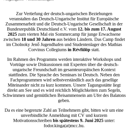
Zur Vertiefung der deutsch-ungarischen Beziehungen
veranstalten das Deutsch-Ungarische Institut für Europäische
Zusammenarbeit und die Deutsch-Ungarische Gesellschaft in der
Bundesrepublik Deutschland e.V. vom
12. bis zum 17. August
2025
zum vierten Mal ein Sommercamp für junge Erwachsene
zwischen
18 und 30 Jahren
aus beiden Ländern. Das Camp findet
im Cholnoky Jenő Jugendhafen und Studentenlager des Mathias
Corvinus Collegiums
in Révfülöp
statt.
Im Rahmen des Programms werden interaktive Workshops und
Vorträge sowie Diskussionen mit Experten über die deutsch-
ungarische Freundschaft im gesamteuropäischen Kontext
stattfinden. Die Sprache des Seminars ist Deutsch. Neben den
Fachprogrammen wird selbstverständlich auch das gesellige
Miteinander nicht zu kurz kommen. Unsere Tagungsstätte liegt
direkt am See und es wird reichlich Möglichkeiten zum Segeln,
Schwimmen und gemütlichen Beisammensein am Ufer des Balatons
geben.
Da es eine begrenzte Zahl an Teilnehmern gibt, bitten wir um eine
unverbindliche Anmeldung mit CV und kurzem
Motivationsschreiben
bis spätestens 9. Juni 2025
unter:
fodor.kinga(at)mcc.hu.