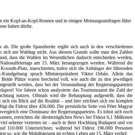
en ein Kopf-an-Kopf-Rennen und in einigen Meinungsumfragen führt
rne haben dürfte.
 ab. Die große Spannbreite ergibt sich auch in den verschiedenen
n sich am Wahltag nicht. Aus diesem Grunde sollte man den Zahlen
tand, dass die Wahlen im Wesentlichen dadurch entschieden werden,
s Nationalfeiertags am 15. März herangezogen werden. Während die
ssuth-Platz, marschierten, trafen sich die Anhänger der führenden
z-Kundgebung sprach Ministerpräsident Viktor Orbán. Allein das
 Beide Plätze waren brechend voll, wie auch die zu den jeweiligen
stellt werden, dass bei der Veranstaltung der Regierungsparteien
pest! Vor Jahren schon analysierte das Tourismusamt die Zahl der
chtung nutzen. Oftmals wird die Behauptung aufgestellt, dass die
sich ein Blick auf die Realität – und hier zeichnet sich ein komplett
ügt die Fidesz über 456.000. Die persönliche Seite von Péter Magyar
vergleich eine Dominanz der Regierungsparteien. Es lohnt sich noch
amen, erreichten die diesbezüglichen News bei Fidesz 6,1 Millionen
iel seltener vertreten ist – auch in ihrer Hochburg Budapest und vor
 auf 110.000 Unterzeichner, während bei Fidesz 196.000 Personen
dest so, wie die Mobilisierung im echten Leben am 15. März verlief.