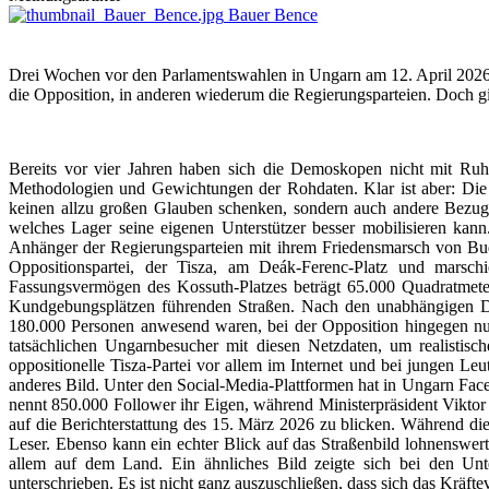
Bauer Bence
Drei Wochen vor den Parlamentswahlen in Ungarn am 12. April 2026
die Opposition, in anderen wiederum die Regierungsparteien. Doch g
Bereits vor vier Jahren haben sich die Demoskopen nicht mit Ruh
Methodologien und Gewichtungen der Rohdaten. Klar ist aber: Die
keinen allzu großen Glauben schenken, sondern auch andere Bezugs
welches Lager seine eigenen Unterstützer besser mobilisieren ka
Anhänger der Regierungsparteien mit ihrem Friedensmarsch von Bud
Oppositionspartei, der Tisza, am Deák-Ferenc-Platz und marsch
Fassungsvermögen des Kossuth-Platzes beträgt 65.000 Quadratmeter
Kundgebungsplätzen führenden Straßen. Nach den unabhängigen Dat
180.000 Personen anwesend waren, bei der Opposition hingegen nu
tatsächlichen Ungarnbesucher mit diesen Netzdaten, um realistis
oppositionelle Tisza-Partei vor allem im Internet und bei jungen Leu
anderes Bild. Unter den Social-Media-Plattformen hat in Ungarn Fac
nennt 850.000 Follower ihr Eigen, während Ministerpräsident Vikto
auf die Berichterstattung des 15. März 2026 zu blicken. Während d
Leser. Ebenso kann ein echter Blick auf das Straßenbild lohnenswert
allem auf dem Land. Ein ähnliches Bild zeigte sich bei den Unt
unterschrieben. Es ist nicht ganz auszuschließen, dass sich das Kräft