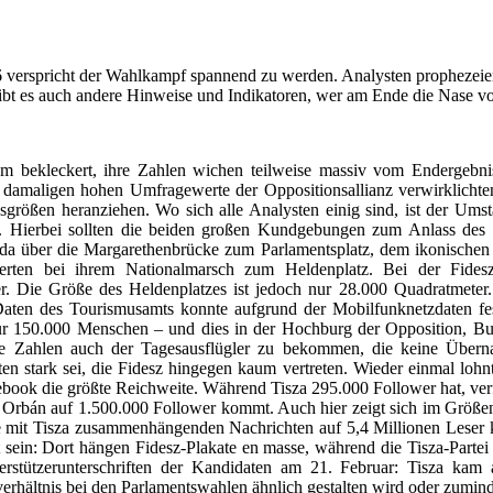
 verspricht der Wahlkampf spannend zu werden. Analysten prophezei
ibt es auch andere Hinweise und Indikatoren, wer am Ende die Nase vo
m bekleckert, ihre Zahlen wichen teilweise massiv vom Endergebnis
 damaligen hohen Umfragewerte der Oppositionsallianz verwirklichte
größen heranziehen. Wo sich alle Analysten einig sind, ist der Ums
nn. Hierbei sollten die beiden großen Kundgebungen zum Anlass de
a über die Margarethenbrücke zum Parlamentsplatz, dem ikonischen Ko
ierten bei ihrem Nationalmarsch zum Heldenplatz. Bei der Fides
. Die Größe des Heldenplatzes ist jedoch nur 28.000 Quadratmeter.
en des Tourismusamts konnte aufgrund der Mobilfunknetzdaten festge
r 150.000 Menschen – und dies in der Hochburg der Opposition, Buda
che Zahlen auch der Tagesausflügler zu bekommen, die keine Überna
ten stark sei, die Fidesz hingegen kaum vertreten. Wieder einmal lohnt 
ebook die größte Reichweite. Während Tisza 295.000 Follower hat, verf
r Orbán auf 1.500.000 Follower kommt. Auch hier zeigt sich im Größen
ie mit Tisza zusammenhängenden Nachrichten auf 5,4 Millionen Leser k
 sein: Dort hängen Fidesz-Plakate en masse, während die Tisza-Partei v
erstützerunterschriften der Kandidaten am 21. Februar: Tisza kam
everhältnis bei den Parlamentswahlen ähnlich gestalten wird oder zumin