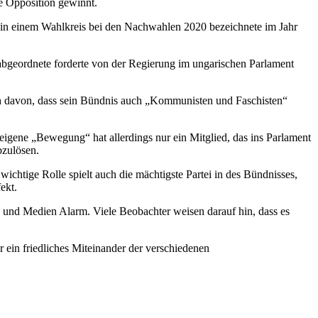
ie Opposition gewinnt.
dat in einem Wahlkreis bei den Nachwahlen 2020 bezeichnete im Jahr
abgeordnete forderte von der Regierung im ungarischen Parlament
ch davon, dass sein Bündnis auch „Kommunisten und Faschisten“
 eigene „Bewegung“ hat allerdings nur ein Mitglied, das ins Parlament
bzulösen.
wichtige Rolle spielt auch die mächtigste Partei in des Bündnisses,
ekt.
e und Medien Alarm. Viele Beobachter weisen darauf hin, dass es
r ein friedliches Miteinander der verschiedenen