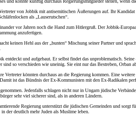
sses und könnte künftig durchaus Regierungsmitglieder stellen, wenn d
en Vertreter von Jobbik mit antisemitischen Äußerungen auf. Ihr Kandi
Schläfenlocken als „Lauserutschen“.
einander vor Jahren noch die Hand zum Hitlergruß. Der Jobbik-Europa
tammung anzufertigen.
macht keinen Hehl aus der „bunten“ Mischung seiner Partner und spra
.
ik entdeckt und aufgebaut. Er selbst findet das unproblematisch. Seine
ner sind so verschieden wie uneinig. Sie eint nur das Bestreben, Orban a
ihre Vertreter könnten durchaus an die Regierung kommen. Eine weitere 
 Damit ist das Bündnis der Ex-Kommunisten mit den Ex-Radikalen perf
s genommen. Jedenfalls schlagen nicht nur in Ungarn jüdische Verbänd
bürger sehr viel sicherer sind, als in anderen Ländern.
 amtierende Regierung unterstützt die jüdischen Gemeinden und sorgt fü
 in der deutlich mehr Juden als Muslime leben.