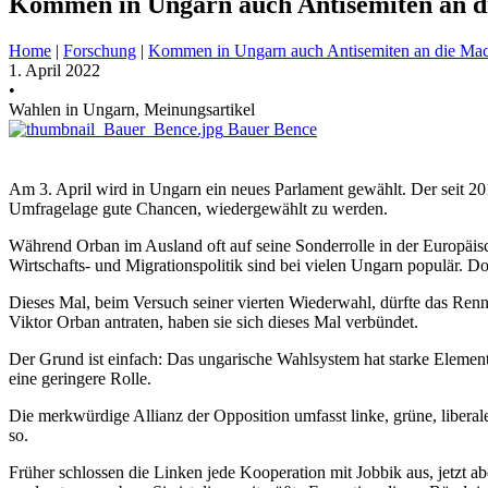
Kommen in Ungarn auch Antisemiten an di
Home
|
Forschung
|
Kommen in Ungarn auch Antisemiten an die Mach
1. April 2022
•
Wahlen in Ungarn, Meinungsartikel
Bauer Bence
Am 3. April wird in Ungarn ein neues Parlament gewählt. Der seit 201
Umfragelage gute Chancen, wiedergewählt zu werden.
Während Orban im Ausland oft auf seine Sonderrolle in der Europäisc
Wirtschafts- und Migrationspolitik sind bei vielen Ungarn populär. D
Dieses Mal, beim Versuch seiner vierten Wiederwahl, dürfte das Renn
Viktor Orban antraten, haben sie sich dieses Mal verbündet.
Der Grund ist einfach: Das ungarische Wahlsystem hat starke Element
eine geringere Rolle.
Die merkwürdige Allianz der Opposition umfasst linke, grüne, liberale
so.
Früher schlossen die Linken jede Kooperation mit Jobbik aus, jetzt a