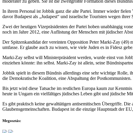
moderater zu geben. Sie ist die zweitgrößte Formation dieses Bündni
In ihrem Personal ist Jobbik ganz die alte Partei. Immer wieder fiel
davor Budapest als „Judapest“ und israelische Touristen wegen ihrer 
Zwei der heutigen Vizepräsidenten der Partei hoben unabhängig von
noch im Jahre 2012, eine Auflistung der Menschen mit jüdischer Abs
Der Spitzenkandidat der vereinten Opposition Peter Marki-Zay (49) 
umfasse. Er glaube auch zu wissen, wie viele Juden es in Fidesz gebe
Marki-Zay selbst will Ministerpräsident werden, wurde einst von Jobb
einziehen könnte: ihn selbst. Marki-Zay ist allein, seine Bündnispart
Jobbik spielt in diesem Bündnis allerdings eine sehr wichtige Rolle, 
die Demokratische Koalition, eine Abspaltung der Postkommunisten.
Bis jetzt wird diese Tatsache im restlichen Europa kaum zur Kenntni
heute in Ungarn ein vielfältiges jüdisches Leben gibt und jüdische Mit
Es gibt praktisch keine gewalttätigen antisemitischen Übergriffe. Die
Glaubensgemeinschaften. Budapest ist die einzige Hauptstadt der EU,
Megosztás: