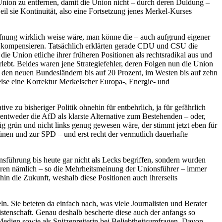
nion zu entfernen, damit die Union nicht – durch deren Duldung –
l sie Kontinuität, also eine Fortsetzung jenes Merkel-Kurses
ffnung wirklich weise wäre, man könne die – auch aufgrund eigener
 kompensieren. Tatsächlich erklärten gerade CDU und CSU die
ie Union etliche ihrer früheren Positionen als rechtsradikal aus und
rlebt. Beides waren jene Strategiefehler, deren Folgen nun die Union
 den neuen Bundesländern bis auf 20 Prozent, im Westen bis auf zehn
se eine Korrektur Merkelscher Europa-, Energie- und
 zu bisheriger Politik ohnehin für entbehrlich, ja für gefährlich
 entweder die AfD als klarste Alternative zum Bestehenden – oder,
enig grün und nicht links genug gewesen wäre, der stimmt jetzt eben für
ünen und zur SPD – und erst recht der vermutlich dauerhafte
sführung bis heute gar nicht als Lecks begriffen, sondern wurden
ären nämlich – so die Mehrheitsmeinung der Unionsführer – immer
n die Zukunft, weshalb diese Positionen auch ihrerseits
. Sie beteten da einfach nach, was viele Journalisten und Berater
stenschaft. Genau deshalb bescherte diese auch der anfangs so
Medien sowie als Spitzenreiterin bei Beliebtheitsumfragen. Davon