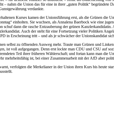
ht – nahm die Union das für eine in ihrer „guten Politik“ begründete Dau
n Gunstgewährung verdankte.
os gehaltenen Kurses kamen der Unionsführung erst, als die Grünen die
tag“ einholten. Sie wuchsen, als Annalena Baerbock wie eine jugend
 schuf dann die rasche Entzauberung der grünen Kanzlerkandidatin. An 
zlerkandidat. Auch der steht für eine Fortsetzung vieler Politiken An
D in Erscheinung tritt – und als je schwächer der Unionskandidat sic
einen selbst zu öffnenden Ausweg mehr. Traute man Grünen und Linken 
ingen, ist voll aufgegangen. Denn erst lockte man CDU und CSU auf so
mdeten Teil ihrer früheren Wählerschaft; und fortan kann man die Union
ehr mehrheitsfähig ist, bei einer Zusammenarbeit mit der AfD aber polit
t, verfolgten die Merkelianer in der Union ihren Kurs bis heute starrsi
sstellt.