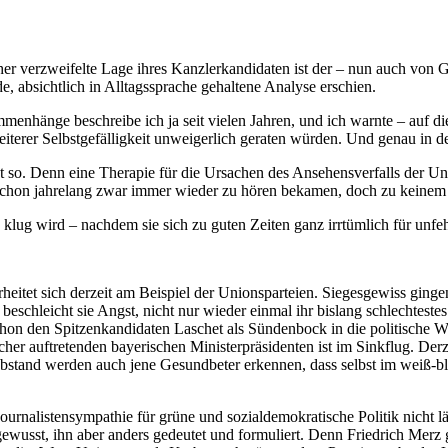
r verzweifelte Lage ihres Kanzlerkandidaten ist der – nun auch von 
absichtlich in Alltagssprache gehaltene Analyse erschien.
mmenhänge beschreibe ich ja seit vielen Jahren, und ich warnte – auf d
eiterer Selbstgefälligkeit unweigerlich geraten würden. Und genau in de
gut so. Denn eine Therapie für die Ursachen des Ansehensverfalls der 
 schon jahrelang zwar immer wieder zu hören bekamen, doch zu keinem Z
lug wird – nachdem sie sich zu guten Zeiten ganz irrtümlich für unfehl
eitet sich derzeit am Beispiel der Unionsparteien. Siegesgewiss ginge
hleicht sie Angst, nicht nur wieder einmal ihr bislang schlechtestes
 schon den Spitzenkandidaten Laschet als Sündenbock in die politische
r auftretenden bayerischen Ministerpräsidenten ist im Sinkflug. Derzei
stand werden auch jene Gesundbeter erkennen, dass selbst im weiß-blau
e Journalistensympathie für grüne und sozialdemokratische Politik nic
usst, ihn aber anders gedeutet und formuliert. Denn Friedrich Merz gal