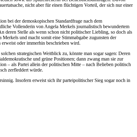
ertatsache, nicht aber für einen flüchtigen Vorteil, der sich nur einer
 Union bei der demoskopischen Standardfrage nach dem
liche Vollenderin von Angela Merkels journalistisch bewundertem
deren Stelle als wenn schon nicht politischer Liebling, so doch als
gela Merkels und macht somit eine Stimmabgabe zugunsten der
h erweist oder immerhin beschrieben wird.
solchen strategischen Weitblick zu, könnte man sogar sagen: Deren
zialdemokratische und grüne Positionen; dann zwang man sie zur
 – als Partei allein der politischen Mitte – nach Belieben politisch
isch zerfleddert würde.
nnig. Insofern erweist sich ihr parteipolitischer Sieg sogar noch in