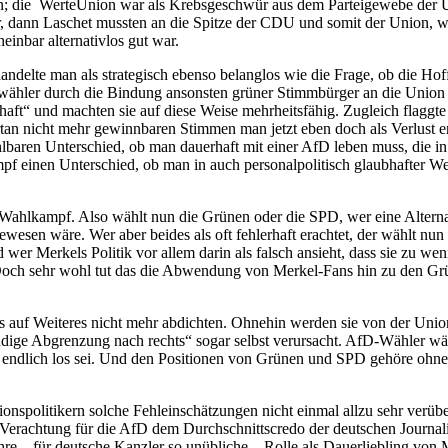
en; die WerteUnion war als Krebsgeschwür aus dem Parteigewebe der U
 dann Laschet mussten an die Spitze der CDU und somit der Union, wei
einbar alternativlos gut war.
andelte man als strategisch ebenso belanglos wie die Frage, ob die Ho
ähler durch die Bindung ansonsten grüner Stimmbürger an die Union
aft“ und machten sie auf diese Weise mehrheitsfähig. Zugleich flaggte d
ortan nicht mehr gewinnbaren Stimmen man jetzt eben doch als Verlust e
aren Unterschied, ob man dauerhaft mit einer AfD leben muss, die in
einen Unterschied, ob man in auch personalpolitisch glaubhafter Wei
hlkampf. Also wählt nun die Grünen oder die SPD, wer eine Alternative
ewesen wäre. Wer aber beides als oft fehlerhaft erachtet, der wählt nun
d wer Merkels Politik vor allem darin als falsch ansieht, dass sie zu w
t. Doch sehr wohl tut das die Abwendung von Merkel-Fans hin zu den Gr
s auf Weiteres nicht mehr abdichten. Ohnehin werden sie von der Union
ndige Abgrenzung nach rechts“ sogar selbst verursacht. AfD-Wähler w
endlich los sei. Und den Positionen von Grünen und SPD gehöre ohnehi
.
politikern solche Fehleinschätzungen nicht einmal allzu sehr verübeln
Verachtung für die AfD dem Durchschnittscredo der deutschen Journali
re – für deutsche Kanzler so unübliche – Rolle als Dauerliebling von 