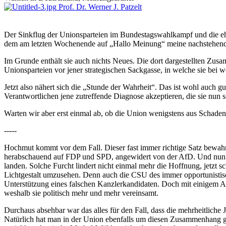
Prof. Dr. Werner J. Patzelt
Der Sinkflug der Unionsparteien im Bundestagswahlkampf und die ehe
dem am letzten Wochenende auf „Hallo Meinung“ meine nachstehende, 
Im Grunde enthält sie auch nichts Neues. Die dort dargestellten Zusa
Unionsparteien vor jener strategischen Sackgasse, in welche sie bei w
Jetzt also nähert sich die „Stunde der Wahrheit“. Das ist wohl auch 
Verantwortlichen jene zutreffende Diagnose akzeptieren, die sie nun
Warten wir aber erst einmal ab, ob die Union wenigstens aus Schaden k
-----
Hochmut kommt vor dem Fall. Dieser fast immer richtige Satz bewahrh
herabschauend auf FDP und SPD, angewidert von der AfD. Und nun besc
landen. Solche Furcht lindert nicht einmal mehr die Hoffnung, jetzt
Lichtgestalt umzusehen. Denn auch die CSU des immer opportunistische
Unterstützung eines falschen Kanzlerkandidaten. Doch mit einigem Ab
weshalb sie politisch mehr und mehr vereinsamt.
Durchaus absehbar war das alles für den Fall, dass die mehrheitlich
Natürlich hat man in der Union ebenfalls um diesen Zusammenhang gew