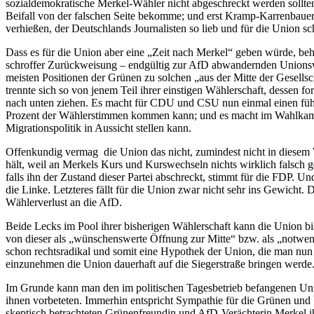
sozialdemokratische Merkel-Wähler nicht abgeschreckt werden sollt
Beifall von der falschen Seite bekomme; und erst Kramp-Karrenbauer,
verhießen, der Deutschlands Journalisten so lieb und für die Union sch
Dass es für die Union aber eine „Zeit nach Merkel“ geben würde, beh
schroffer Zurückweisung – endgültig zur AfD abwandernden Unionsw
meisten Positionen der Grünen zu solchen „aus der Mitte der Gesellsch
trennte sich so von jenem Teil ihrer einstigen Wählerschaft, dessen f
nach unten ziehen. Es macht für CDU und CSU nun einmal einen fühlb
Prozent der Wählerstimmen kommen kann; und es macht im Wahlkampf 
Migrationspolitik in Aussicht stellen kann.
Offenkundig vermag die Union das nicht, zumindest nicht in diesem Wa
hält, weil an Merkels Kurs und Kurswechseln nichts wirklich falsch g
falls ihn der Zustand dieser Partei abschreckt, stimmt für die FDP. Un
die Linke. Letzteres fällt für die Union zwar nicht sehr ins Gewich
Wählerverlust an die AfD.
Beide Lecks im Pool ihrer bisherigen Wählerschaft kann die Union bi
von dieser als „wünschenswerte Öffnung zur Mitte“ bzw. als „notwe
schon rechtsradikal und somit eine Hypothek der Union, die man nun 
einzunehmen die Union dauerhaft auf die Siegerstraße bringen werde
Im Grunde kann man den im politischen Tagesbetrieb befangenen Unions
ihnen vorbeteten. Immerhin entspricht Sympathie für die Grünen und 
skeptisch betrachteten Grünenfreundin und AfD-Verächterin Merkel ih