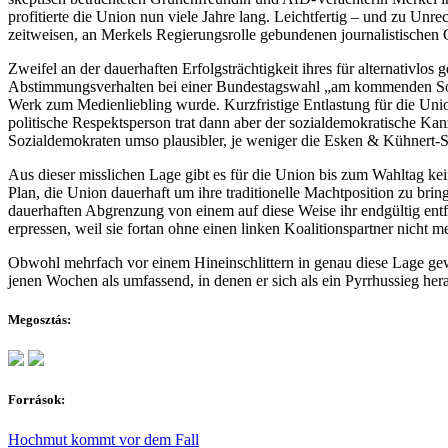
profitierte die Union nun viele Jahre lang. Leichtfertig – und zu Unrec
zeitweisen, an Merkels Regierungsrolle gebundenen journalistische
Zweifel an der dauerhaften Erfolgsträchtigkeit ihres für alternativl
Abstimmungsverhalten bei einer Bundestagswahl „am kommenden Sonn
Werk zum Medienliebling wurde. Kurzfristige Entlastung für die Union
politische Respektsperson trat dann aber der sozialdemokratische Kan
Sozialdemokraten umso plausibler, je weniger die Esken & Kühnert-SP
Aus dieser misslichen Lage gibt es für die Union bis zum Wahltag k
Plan, die Union dauerhaft um ihre traditionelle Machtposition zu br
dauerhaften Abgrenzung von einem auf diese Weise ihr endgültig entfre
erpressen, weil sie fortan ohne einen linken Koalitionspartner nicht m
Obwohl mehrfach vor einem Hineinschlittern in genau diese Lage gewarn
jenen Wochen als umfassend, in denen er sich als ein Pyrrhussieg herau
Megosztás:
Források:
Hochmut kommt vor dem Fall