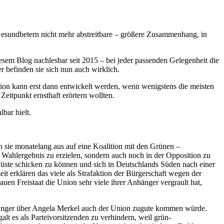
Gesundbetern nicht mehr abstreitbare – größere Zusammenhang, in
iesem Blog nachlesbar seit 2015 – bei jeder passenden Gelegenheit die
r befinden sie sich nun auch wirklich.
Union kann erst dann entwickelt werden, wenn wenigstens die meisten
eitpunkt ernsthaft erörtern wollten.
bar hielt.
n sie monatelang aus auf eine Koalition mit den Grünen –
 Wahlergebnis zu erzielen, sondern auch noch in der Opposition zu
 Wüste schicken zu können und sich in Deutschlands Süden nach einer
t erklären das viele als Strafaktion der Bürgerschaft wegen der
en Freistaat die Union sehr viele ihrer Anhänger vergrault hat,
ht länger über Angela Merkel auch der Union zugute kommen würde.
t es als Parteivorsitzenden zu verhindern, weil grün-