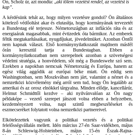
Ön, Scholz úr, azt mondta: „
aki tőlem vezetést rendel, az vezetést is
kap”.
A kérdésünk tehát az, hogy milyen vezetésre gondol? Ön általános
kötelező védőoltást akar és elutasítja, hogy kormányának tervezetét
a Bundestag elé terjessze. Németországban az inflációs ráta és az
energiaárak magasabbak, mint évtizedek óta bármikor. Az emberek
féltik megtakarításaikat, nyugdíjukat, jövedelmüket. Azonban Öntől
nem kapnak választ. Első kormánynyilatkozatát majdnem másfél
órán keresztül tartja a Bundestagban. Ebben a
kormánynyilatkozatban nem szerepelnek azonban a szövetségesi
védelmi stratégia, a honvédelem, sőt még a Bundeswehr szó sem.
Ezekben a napokban nemcsak Németország és Európa, hanem az
egész világ aggódik az európai béke miatt. Ön eddig sem
Washingtonban, sem Moszkvában nem járt, valamint a német és a
nemzetközi közvélemény még arról sem tud, hogy Ön legalább az
amerikai és az orosz elnökkel tárgyalna. Minden elődje, kancellárúr,
Helmut Schmidttől kezdve – aki nyilvánvalóan az Ön nagy
példaképe – vezető szerepet játszott volna ebben a helyzetben,
kezdeményezett volna, napi szintű megbeszéléseket és
eszmecseréket folytatott volna nemzetközi partnereivel.
Elkötelezettek vagyunk a politikai vezetés és a politikai
felelősségvállalás mellett. Idén március 27-én Saar-vidékben, május
8-án Schleswig-Holsteinben, május 15-én Észak-Rajna-