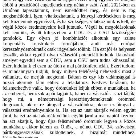
ebből a pozícióból engedjenek meg néhány szót. Amit 2021-ben az
Unióban tapasztaltunk, nem ismétlődhet meg, és nem is fog
megismétlődni. Igen, vitatkozhatunk, a lényegi kérdésekben is meg
kell küzdenünk egymással, és ha szükséges, vitatkoznunk is kell, de
végül közös eredményekre kell jutnunk. Végül is, megoldásoknak
kell lenniük, és itt kifejezetten a CDU és a CSU közösségére
gondolok. Egy olyan jó kombinációt alkotunk egy szinte
kongeniális konstrukció formájában, amit más európai
kereszténydemokraták csak irigyelnek tőlünk. Ha ezt jól és helyesen
tesszük, akkor együtt olyan választói potenciált tudunk kiaknázni,
amelyet egyedül sem a CDU, sem a CSU nem tudna kihasználni.
Ezért indulunk el ezen az úton a mai pártkonferencián. Ezért tudom,
és mindannyian tudjuk, hogy milyen felelősség nehezedik most a
vállunkra, de merjük megtenni. Bátran és egy kis vidámsággal is
hozzá akarunk látni ehhez a feladathoz. Kedves barátaim, ha
felismerhetővé válik, hogy örömünket leljük ebben a munkában, ha
az emberek, nemcsak a párttagjaink, hanem a választók is azt látják,
hogy mi, a németországi kereszténydemokraták örömmel
dolgozunk, akkor ez átragad a választóinkra, akkor ez átragad a
választási eredményeinkre is. Ha ezt az utat akarják velem együtt
járni, ha ezt az utat akarják velünk együtt járni a mai naptól kezdve,
ha azt akarjuk, hogy újra felismerhető örömünk legyen a közös
munkában, akkor kérem az Önök, a német CDU 34. szövetségi
pártkongresszusának küldötteinek, a bizalmát mindehhez.
Köszönöm szépen.