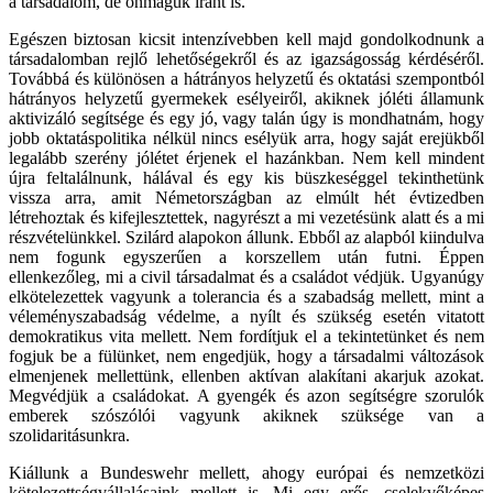
a társadalom, de önmaguk iránt is.
Egészen biztosan kicsit intenzívebben kell majd gondolkodnunk a
társadalomban rejlő lehetőségekről és az igazságosság kérdéséről.
Továbbá és különösen a hátrányos helyzetű és oktatási szempontból
hátrányos helyzetű gyermekek esélyeiről, akiknek jóléti államunk
aktivizáló segítsége és egy jó, vagy talán úgy is mondhatnám, hogy
jobb oktatáspolitika nélkül nincs esélyük arra, hogy saját erejükből
legalább szerény jólétet érjenek el hazánkban. Nem kell mindent
újra feltalálnunk, hálával és egy kis büszkeséggel tekinthetünk
vissza arra, amit Németországban az elmúlt hét évtizedben
létrehoztak és kifejlesztettek, nagyrészt a mi vezetésünk alatt és a mi
részvételünkkel. Szilárd alapokon állunk. Ebből az alapból kiindulva
nem fogunk egyszerűen a korszellem után futni. Éppen
ellenkezőleg, mi a civil társadalmat és a családot védjük. Ugyanúgy
elkötelezettek vagyunk a tolerancia és a szabadság mellett, mint a
véleményszabadság védelme, a nyílt és szükség esetén vitatott
demokratikus vita mellett. Nem fordítjuk el a tekintetünket és nem
fogjuk be a fülünket, nem engedjük, hogy a társadalmi változások
elmenjenek mellettünk, ellenben aktívan alakítani akarjuk azokat.
Megvédjük a családokat. A gyengék és azon segítségre szorulók
emberek szószólói vagyunk akiknek szüksége van a
szolidaritásunkra.
Kiállunk a Bundeswehr mellett, ahogy európai és nemzetközi
kötelezettségvállalásaink mellett is. Mi egy erős, cselekvőképes