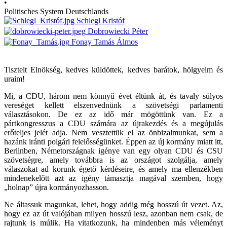
•
Politisches System Deutschlands
Schlegl Kristóf
Dobrowiecki Péter
Fonay Tamás Álmos
Tisztelt Elnökség, kedves küldöttek, kedves barátok, hölgyeim és
uraim!
Mi, a CDU, három nem könnyű évet éltünk át, és tavaly súlyos
vereséget kellett elszenvednünk a szövetségi parlamenti
választásokon. De ez az idő már mögöttünk van. Ez a
pártkongresszus a CDU számára az újrakezdés és a megújulás
erőteljes jelét adja. Nem vesztettük el az önbizalmunkat, sem a
hazánk iránti polgári felelősségünket. Éppen az új kormány miatt itt,
Berlinben, Németországnak igénye van egy olyan CDU és CSU
szövetségre, amely továbbra is az országot szolgálja, amely
válaszokat ad korunk égető kérdéseire, és amely ma ellenzékben
mindenekelőtt azt az igény támasztja magával szemben, hogy
„holnap” újra kormányozhasson.
Ne áltassuk magunkat, lehet, hogy addig még hosszú út vezet. Az,
hogy ez az út valójában milyen hosszú lesz, azonban nem csak, de
rajtunk is múlik. Ha vitatkozunk, ha mindenben más véleményt