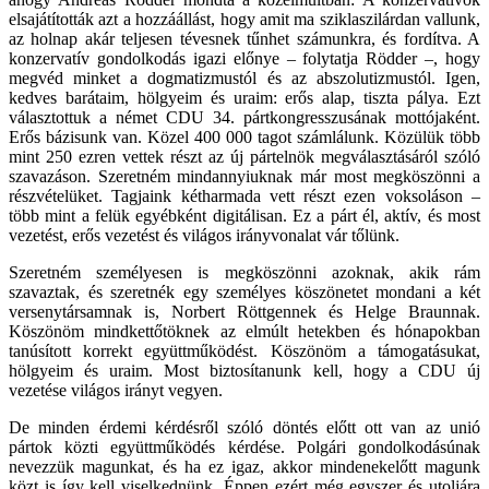
elsajátították azt a hozzáállást, hogy amit ma sziklaszilárdan vallunk,
az holnap akár teljesen tévesnek tűnhet számunkra, és fordítva. A
konzervatív gondolkodás igazi előnye – folytatja Rödder –, hogy
megvéd minket a dogmatizmustól és az abszolutizmustól. Igen,
kedves barátaim, hölgyeim és uraim: erős alap, tiszta pálya. Ezt
választottuk a német CDU 34. pártkongresszusának mottójaként.
Erős bázisunk van. Közel 400 000 tagot számlálunk. Közülük több
mint 250 ezren vettek részt az új pártelnök megválasztásáról szóló
szavazáson. Szeretném mindannyiuknak már most megköszönni a
részvételüket. Tagjaink kétharmada vett részt ezen voksoláson –
több mint a felük egyébként digitálisan. Ez a párt él, aktív, és most
vezetést, erős vezetést és világos irányvonalat vár tőlünk.
Szeretném személyesen is megköszönni azoknak, akik rám
szavaztak, és szeretnék egy személyes köszönetet mondani a két
versenytársamnak is, Norbert Röttgennek és Helge Braunnak.
Köszönöm mindkettőtöknek az elmúlt hetekben és hónapokban
tanúsított korrekt együttműködést. Köszönöm a támogatásukat,
hölgyeim és uraim. Most biztosítanunk kell, hogy a CDU új
vezetése világos irányt vegyen.
De minden érdemi kérdésről szóló döntés előtt ott van az unió
pártok közti együttműködés kérdése. Polgári gondolkodásúnak
nevezzük magunkat, és ha ez igaz, akkor mindenekelőtt magunk
közt is így kell viselkednünk. Éppen ezért még egyszer és utoljára