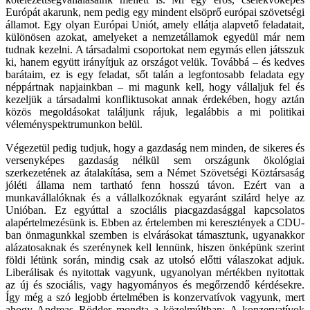
Európát akarunk, nem pedig egy mindent elsöprő európai szövetségi
államot. Egy olyan Európai Uniót, amely ellátja alapvető feladatait,
különösen azokat, amelyeket a nemzetállamok egyedül már nem
tudnak kezelni. A társadalmi csoportokat nem egymás ellen játsszuk
ki, hanem együtt irányítjuk az országot velük. Továbbá – és kedves
barátaim, ez is egy feladat, sőt talán a legfontosabb feladata egy
néppártnak napjainkban – mi magunk kell, hogy vállaljuk fel és
kezeljük a társadalmi konfliktusokat annak érdekében, hogy aztán
közös megoldásokat találjunk rájuk, legalábbis a mi politikai
véleményspektrumunkon belül.
Végezetül pedig tudjuk, hogy a gazdaság nem minden, de sikeres és
versenyképes gazdaság nélkül sem országunk ökológiai
szerkezetének az átalakítása, sem a Német Szövetségi Köztársaság
jóléti állama nem tartható fenn hosszú távon. Ezért van a
munkavállalóknak és a vállalkozóknak egyaránt szilárd helye az
Unióban. Ez egyúttal a szociális piacgazdasággal kapcsolatos
alapértelmezésünk is. Ebben az értelemben mi keresztények a CDU-
ban önmagunkkal szemben is elvárásokat támasztunk, ugyanakkor
alázatosaknak és szerénynek kell lennünk, hiszen önképünk szerint
földi létünk során, mindig csak az utolsó előtti válaszokat adjuk.
Liberálisak és nyitottak vagyunk, ugyanolyan mértékben nyitottak
az új és szociális, vagy hagyományos és megőrzendő kérdésekre.
Így még a szó legjobb értelmében is konzervatívok vagyunk, mert
ahogy Andreas Rödder mondta a közelmúltban: A konzervatívok