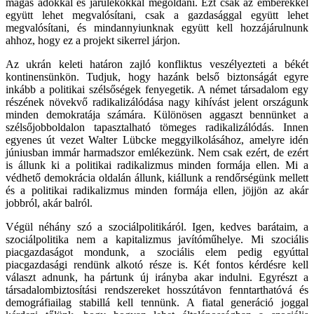
magas adókkal és járulékokkal megoldani. Ezt csak az emberekkel
együtt lehet megvalósítani, csak a gazdasággal együtt lehet
megvalósítani, és mindannyiunknak együtt kell hozzájárulnunk
ahhoz, hogy ez a projekt sikerrel járjon.
Az ukrán keleti határon zajló konfliktus veszélyezteti a békét
kontinensünkön. Tudjuk, hogy hazánk belső biztonságát egyre
inkább a politikai szélsőségek fenyegetik. A német társadalom egy
részének növekvő radikalizálódása nagy kihívást jelent országunk
minden demokratája számára. Különösen aggaszt bennünket a
szélsőjobboldalon tapasztalható tömeges radikalizálódás. Innen
egyenes út vezet Walter Lübcke meggyilkolásához, amelyre idén
júniusban immár harmadszor emlékezünk. Nem csak ezért, de ezért
is állunk ki a politikai radikalizmus minden formája ellen. Mi a
védhető demokrácia oldalán állunk, kiállunk a rendőrségünk mellett
és a politikai radikalizmus minden formája ellen, jöjjön az akár
jobbról, akár balról.
Végül néhány szó a szociálpolitikáról. Igen, kedves barátaim, a
szociálpolitika nem a kapitalizmus javítóműhelye. Mi szociális
piacgazdaságot mondunk, a szociális elem pedig egyúttal
piacgazdasági rendünk alkotó része is. Két fontos kérdésre kell
választ adnunk, ha pártunk új irányba akar indulni. Egyrészt a
társadalombiztosítási rendszereket hosszútávon fenntarthatóvá és
demográfiailag stabillá kell tennünk. A fiatal generáció joggal