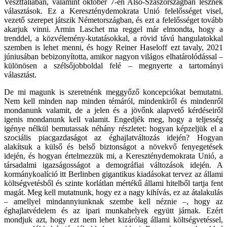
Vesztfáliában, valamint október 7-én Alsó-Szászországban lesznek
választások. Ez a Kereszténydemokrata Unió felelősséget visel,
vezető szerepet játszik Németországban, és ezt a felelősséget tovább
akarjuk vinni. Armin Laschet ma reggel már elmondta, hogy a
trenddel, a közvélemény-kutatásokkal, a rövid távú hangulatokkal
szemben is lehet menni, és hogy Reiner Haseloff ezt tavaly, 2021
júniusában bebizonyította, amikor nagyon világos elhatárolódással –
különösen a szélsőjobboldal felé – megnyerte a tartományi
választást.
De mi magunk is szeretnénk meggyőző koncepciókat bemutatni.
Nem kell minden nap minden témáról, mindenkiről és mindenről
mondanunk valamit, de a jelen és a jövőnk alapvető kérdéseiről
igenis mondanunk kell valamit. Engedjék meg, hogy a teljesség
igénye nélkül bemutassak néhány részletet: hogyan képzeljük el a
szociális piacgazdaságot az éghajlatváltozás idején? Hogyan
alakítsuk a külső és belső biztonságot a növekvő fenyegetések
idején, és hogyan értelmezzük mi, a Kereszténydemokrata Unió, a
társadalmi igazságosságot a demográfiai változások idején. A
kormánykoalíció itt Berlinben gigantikus kiadásokat tervez az állami
költségvetésből és szinte korlátlan mértékű állami hitelből tartja fent
magát. Meg kell mutatnunk, hogy ez a nagy kihívás, ez az átalakulás
– amellyel mindannyiunknak szembe kell néznie –, hogy az
éghajlatvédelem és az ipari munkahelyek együtt járnak. Ezért
mondjuk azt, hogy ezt nem lehet kizárólag állami költségvetéssel,