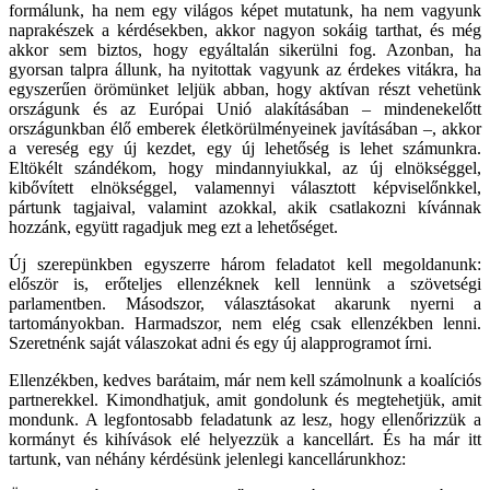
formálunk, ha nem egy világos képet mutatunk, ha nem vagyunk
naprakészek a kérdésekben, akkor nagyon sokáig tarthat, és még
akkor sem biztos, hogy egyáltalán sikerülni fog. Azonban, ha
gyorsan talpra állunk, ha nyitottak vagyunk az érdekes vitákra, ha
egyszerűen örömünket leljük abban, hogy aktívan részt vehetünk
országunk és az Európai Unió alakításában – mindenekelőtt
országunkban élő emberek életkörülményeinek javításában –, akkor
a vereség egy új kezdet, egy új lehetőség is lehet számunkra.
Eltökélt szándékom, hogy mindannyiukkal, az új elnökséggel,
kibővített elnökséggel, valamennyi választott képviselőnkkel,
pártunk tagjaival, valamint azokkal, akik csatlakozni kívánnak
hozzánk, együtt ragadjuk meg ezt a lehetőséget.
Új szerepünkben egyszerre három feladatot kell megoldanunk:
először is, erőteljes ellenzéknek kell lennünk a szövetségi
parlamentben. Másodszor, választásokat akarunk nyerni a
tartományokban. Harmadszor, nem elég csak ellenzékben lenni.
Szeretnénk saját válaszokat adni és egy új alapprogramot írni.
Ellenzékben, kedves barátaim, már nem kell számolnunk a koalíciós
partnerekkel. Kimondhatjuk, amit gondolunk és megtehetjük, amit
mondunk. A legfontosabb feladatunk az lesz, hogy ellenőrizzük a
kormányt és kihívások elé helyezzük a kancellárt. És ha már itt
tartunk, van néhány kérdésünk jelenlegi kancellárunkhoz: