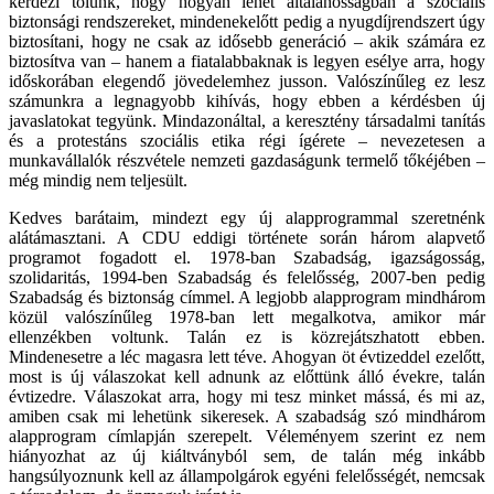
kérdezi tőlünk, hogy hogyan lehet általánosságban a szociális
biztonsági rendszereket, mindenekelőtt pedig a nyugdíjrendszert úgy
biztosítani, hogy ne csak az idősebb generáció – akik számára ez
biztosítva van – hanem a fiatalabbaknak is legyen esélye arra, hogy
időskorában elegendő jövedelemhez jusson. Valószínűleg ez lesz
számunkra a legnagyobb kihívás, hogy ebben a kérdésben új
javaslatokat tegyünk. Mindazonáltal, a keresztény társadalmi tanítás
és a protestáns szociális etika régi ígérete – nevezetesen a
munkavállalók részvétele nemzeti gazdaságunk termelő tőkéjében –
még mindig nem teljesült.
Kedves barátaim, mindezt egy új alapprogrammal szeretnénk
alátámasztani. A CDU eddigi története során három alapvető
programot fogadott el. 1978-ban Szabadság, igazságosság,
szolidaritás, 1994-ben Szabadság és felelősség, 2007-ben pedig
Szabadság és biztonság címmel. A legjobb alapprogram mindhárom
közül valószínűleg 1978-ban lett megalkotva, amikor már
ellenzékben voltunk. Talán ez is közrejátszhatott ebben.
Mindenesetre a léc magasra lett téve. Ahogyan öt évtizeddel ezelőtt,
most is új válaszokat kell adnunk az előttünk álló évekre, talán
évtizedre. Válaszokat arra, hogy mi tesz minket mássá, és mi az,
amiben csak mi lehetünk sikeresek. A szabadság szó mindhárom
alapprogram címlapján szerepelt. Véleményem szerint ez nem
hiányozhat az új kiáltványból sem, de talán még inkább
hangsúlyoznunk kell az állampolgárok egyéni felelősségét, nemcsak