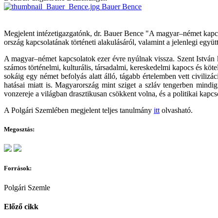
Bauer Bence
Megjelent intézetigazgatónk, dr. Bauer Bence "A magyar–német kapcs
ország kapcsolatának történeti alakulásáról, valamint a jelenlegi együ
A magyar–német kapcsolatok ezer évre nyúlnak vissza. Szent István k
számos történelmi, kulturális, társadalmi, kereskedelmi kapocs és köt
sokáig egy német befolyás alatt álló, tágabb értelemben vett civilizá
hatásai miatt is. Magyarország mint sziget a szláv tengerben mindi
vonzereje a világban drasztikusan csökkent volna, és a politikai kapcs
A Polgári Szemlében megjelent teljes tanulmány
itt
olvasható.
Megosztás:
Források:
Polgári Szemle
Előző cikk