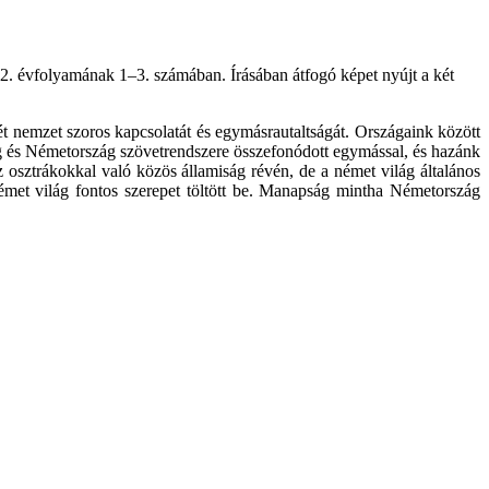
2. évfolyamának 1–3. számában. Írásában átfogó képet nyújt a két
t nemzet szoros kapcsolatát és egymásrautaltságát. Országaink között
szág és Németország szövetrendszere összefonódott egymással, és hazánk
az osztrákokkal való közös államiság révén, de a német világ általános
német világ fontos szerepet töltött be. Manapság mintha Németország