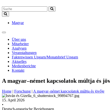
Magyar
Über uns
Mitarbeiter
Analysen
Veranstaltungen
Faktenwissen Ungarn/Monatsbrief Ungarn
Aktuelles
Medienberichte
Kontakt
A magyar–német kapcsolatok múltja és jöv
Home
|
Forschung
|
A magyar–német kapcsolatok múltja és jövője
15. April 2026
•
Deutsch-ungarische Beziehungen