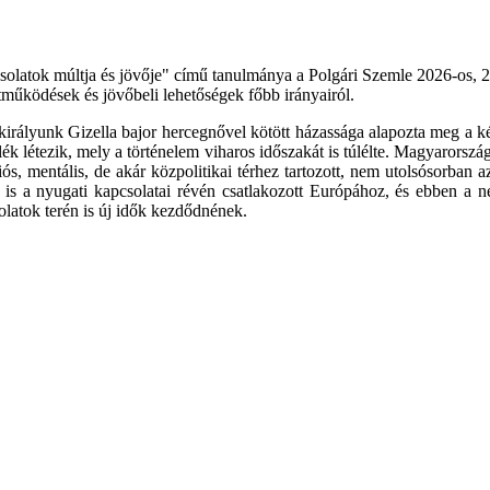
olatok múltja és jövője" című tanulmánya a Polgári Szemle 2026-os, 2
ttműködések és jövőbeli lehetőségek főbb irányairól.
irályunk Gizella bajor hercegnővel kötött házassága alapozta meg a ké
elék létezik, mely a történelem viharos időszakát is túlélte. Magyaror
ciós, mentális, de akár közpolitikai térhez tartozott, nem utolsósorban 
g is a nyugati kapcsolatai révén csatlakozott Európához, és ebben a 
olatok terén is új idők kezdődnének.